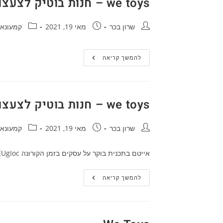
we toys – חנות בוטיק לצעצועים אייטם בישראל היום
מחבר:
פורסם:
קטגוריה:
שרון בכר
מאי 19, 2021
קמעונאו
We
להמשך קריאה
Toys
–
חנות
בוטיק
לצעצועים
אייטם
we toys – חנות בוטיק לצעצועים באייטם אצל פאולה וליאון
בישראל
היום
מחבר:
פורסם:
קטגוריה:
שרון בכר
מאי 19, 2021
קמעונאו
אייטם בתכנית בוקר על עסקים בזמן הקורונה https://www.youtube.com/watch?v=e6itrEUgIoc
We
להמשך קריאה
Toys
–
חנות
בוטיק
לצעצועים
באייטם