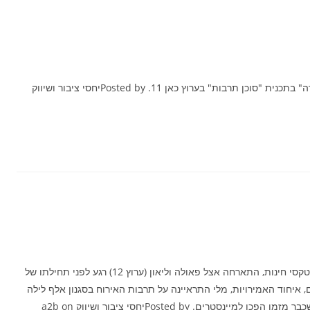
כתבה על המחזה החדש של תיאטרון דימונה "הבשורה" בתכנית "סוכן תרבות" בערוץ כאן 11.Posted by ‎יחסי ציבור ושיווק
מלי פטיטו פשה בעלת חברת "מרקש" הפקה ועיצוב טקסי חינות, התארחה אצל פאולה וליאון (ערוץ 12) רגע לפני תחילתו של
 איחוד האמירויות, מלי התראיינה על תרבות האירוח בסגנון אלף לילה
ולילה וכמובן איך אפשר שלא לדבר על טקסי החינה שכבר מזמן הפכו למיינסטרים.Posted by ‎יחסי ציבור ושיווק a2b‎ on