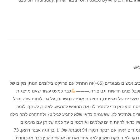
ישי
כבר כמעט עשור שאנו פועלות לשנות את השיח סביב אנשים מבוגרים (65+)זה התחיל עם פרויקט צילומים הנותן מקום של
פי המקבל פנים חדשות וגם צורה.———
כבר כמעט עשור שאנו מייצגות
בשערים של מגזינים, בתצוגות אופנה נחשבות, על גבי לוחות שנה והכל
סח הוא כאן כדי להזכיר לנו את החופש להרגיש, לאהוב, לשתף, לומר,
לחשוף והכל מבלי להתייבש ומבלי לדפוק חשבון לאחרים.ולהזכיר לנו, שפעמים כדאי שלא להגיע לגיל 70 ולהתחרט למה כילנו
יו כדאי לחיות חיים שלמים ואותנטיים עד כמה שניתן עם מינימום
היום, בגיליון חג "לאישה" סגרנו 5 עמודים ראיון עם רבקה דנקר, 94 (סבתא של...) ובן זוגה אבנר דהאן, 73
וגןדנקר לא דופקת חשבון לאף אחד ואת זה אפשר להבין כבר מהכותרת: