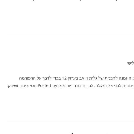
ישי
אסתר אלוני דיירת ב "לב רחובות" דיור מוגן ברחובות, הוזמנה לתכנית של גלית ויואב בערוץ 12 בכדי לדבר על הרפורמה
החדשה בתחבורה הכוללת נסיעה חינם בתחבורה הציבורית לבני 75 ומעלה. לב רחובות דיור מוגןPosted by ‎יחסי ציבור ושיווק