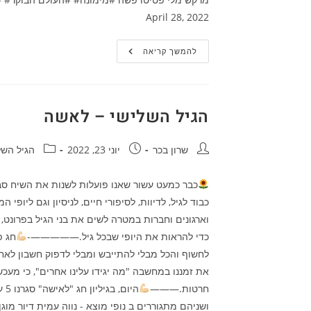
April 28, 2022
מלי
להמשך קריאה
פטיטו
–
העולם
הבוקר
הגיל השלישי – לאשה
מחבר:
פורסם:
קטגוריה:
שרון בכר
יוני 23, 2022
הגיל השל
כבוד לגיל, לדיוות, לסיפורי חיים, לניסיון וגם ליו
וארגונים וחברות במטרה לשים את בני הגיל בפרונט, 
כדי להראות את היופי שבכל גיל.—————-
חג פ
את זמננו במחשבה "מה יגידו עלינו אחרים", כי מעכש
חרטות.———
ושניהם מתגוררים ב נופי מוצא - נווה עמית דיור מ