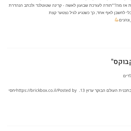
ודעת אז מה?'"תודה לעורכת שבועון לאשה - קרינה שטוטלנד ולכתב הנהדרת
 לחשבן לאף אחד, כך כשנגיע לגיל נצטער קצת
נהנים
בוקס"
לדים
ראיון עם היזמית ארין פרידמן מנכ"לית "בריקבוקס" בתכנית העולם הבוקר ערוץ 13. https://brickbox.co.il/Posted by ‎יחסי