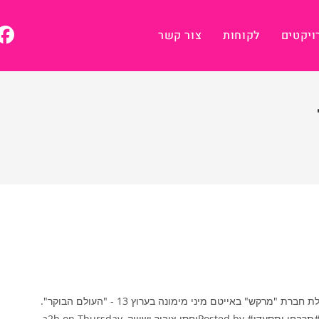
ויקטים
לקוחות
צור קשר
מפיקת טקסי החינות והמימונות מלי פטיטו פשה בעלת חברת "מרקש" באייטם מיני מימונה בערוץ 13 - "העולם הבוקר".
מרקש מלי פטיטו פשה #מימונה# #העולם הבוקר# #תרבחו ותסעדו#Posted by ‎יחסי ציבור ושיווק a2b‎ on Thursday,