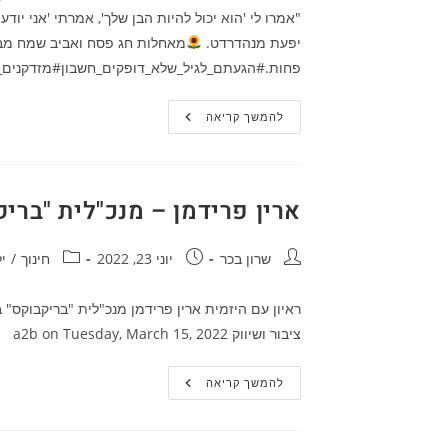
"אמרו לי 'הוא יכול להיות הבן שלך', אמרתי 'אני י
יפעת מנהדרדט.
מאחלות חג פסח ואביב שמח מבלי
פחות.#הגעתם_לגיל_שלא_דופקים_חשבון#מזדקנים_ו
הגיל
להמשך קריאה
השלישי
–
לאשה
ארין פרידמן – מנכ"לית "בריק
מחבר:
פורסם:
קטגוריה:
שרון בכר
יוני 23, 2022
חינוך
/
י
ציבור ושיווק a2b‎ on Tuesday, March 15, 2022
ארין
להמשך קריאה
פרידמן
–
מנכ"לית
"בריקבוקס"