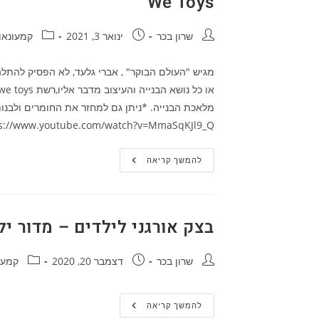
We Toys
אצל
פאולה
וליאון
מחבר:
פורסם:
קטגוריה:
שרון בכר
ינואר 3, 2021
קמעונאו
מגיש "העולם הבוקר" , אברי גלעד, לא הפסיק להתל
מלאכת הבנייה. *ניתן גם למחזר את החומרים ולבנות
ttps://www.youtube.com/watch?v=MmaSqKJl9_Q
We
להמשך קריאה
Toys
בצק אורגני לילדים – מדור י
מחבר:
פורסם:
קטגוריה:
שרון בכר
דצמבר 20, 2020
קמעו
בצק
להמשך קריאה
אורגני