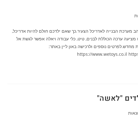
ת
הב מערכת הבנייה לאדריכל הצעיר.כך שאם ילדכם חולם להיות אדריכל,
או כל נושא הבנייה והעיצוב מדבר אליו,רשת we toys מציעה ערכה הכוללת לבנים, טיט, כלי עבודה ויאלה אפשר לגשת אל
 מחדש.לפרטים נוספים ולרכישה באון ליין באתר:
https://www.wetoys.co.il h
לדים "לאשה"
נאות