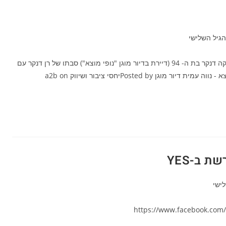
יה:
הגיל השלישי
אייטם בפאולה וליאון ערוץ 12 - ראיון משותף של רבקה דנקר בת ה- 94 (דיירת בדיור מוגן "נופי מוצא") סבתו של רן דנקר עם
בן זוגה מאיר דהאן הצעיר ממנה ב- 20 שנה. נופי מוצא - נווה עמית דיור מוגןPosted by ‎יחסי ציבור ושיווק a2b‎ on
 ב-YES
ישי
https://www.facebook.com