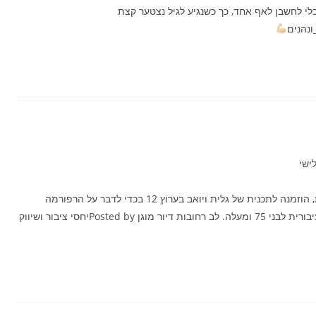
 לחשבן לאף אחד, כך כשנגיע לגיל נצטער קצת
נהנים
ישי
אסתר אלוני דיירת ב "לב רחובות" דיור מוגן ברחובות, הוזמנה לתכנית של גלית ויואב בערוץ 12 בכדי לדבר על הרפורמה
החדשה בתחבורה הכוללת נסיעה חינם בתחבורה הציבורית לבני 75 ומעלה. לב רחובות דיור מוגןPosted by ‎יחסי ציבור ושיווק