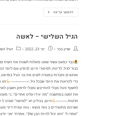
הגיל
להמשך קריאה
השלישי
–
לאשה
הגיל השלישי – לאשה
מחבר:
פורסם:
קטגוריה:
שרון בכר
יוני 23, 2022
הגיל השל
כבוד לגיל, לדיוות, לסיפורי חיים, לניסיון וגם ליו
וארגונים וחברות במטרה לשים את בני הגיל בפרונט, 
כדי להראות את היופי שבכל גיל.—————-
חג פ
את זמננו במחשבה "מה יגידו עלינו אחרים", כי מעכש
חרטות.———
ושניהם מתגוררים ב נופי מוצא - נווה עמית דיור מ
"אמרו לי 'הוא יכול להיות הבן שלך', אמרתי 'אני י