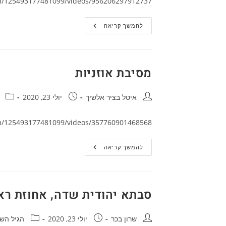
m/125493177481099/videos/956206297912737
סדרה
להמשך קריאה
"הכל
תום"
ערוץ
Yes
,
תום
מסיבת אוזניות
יער
מחבר:
פורסם:
קטגור
איטל בציר אלשיך
יולי 23, 2020
m/125493177481099/videos/357760901468568
מסיבת
להמשך קריאה
אוזניות
סבתא יהודית שדה, אחוזת ראשו
מחבר:
פורסם:
קטגוריה:
שרון בכר
יולי 23, 2020
הגיל השל