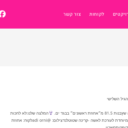
ויקטים
לקוחות
צור קשר
יה:
הגיל השלישי
ים״ בבגד ים.
המלצה שלנו:לא לחכות
לגיל 80 פלוס כדי לא לדפוק חשבון לאף אחד. תודה מיוחדת לעורכת לאשה -קרינה שטוטלנדצילום: @adi orniלקוח: אחוזת
ופקותחשבון