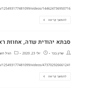
m/125493177481099/videos/144624736950716
סבתא
להמשך קריאה
יהודית
שדה,
אחוזת
ראשונים
בפינה
קבועה
סבתא יהודית שדה, אחוזת ראשו
ערוץ
13
מחבר:
פורסם:
קטגוריה:
שרון בכר
יולי 23, 2020
הגיל השל
m/125493177481099/videos/473702926661241
סבתא
להמשך קריאה
יהודית
שדה,
אחוזת
ראשונים
בפינה
קבועה
ערוץ
13