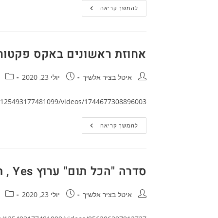
אחוזת
להמשך קריאה
ראשונים,
עם
כוכבי
הרשת
ב-
YES
אחוזת ראשונים באקס פקטור ער
מחבר:
פורסם:
קטגור
איטל בציר אלשיך
יולי 23, 2020
/125493177481099/videos/1744677308896003
אחוזת
להמשך קריאה
ראשונים
באקס
פקטור
ערוץ
12
סדרה "הכל תום" ערוץ Yes , תום יער
מחבר:
פורסם:
קטגור
איטל בציר אלשיך
יולי 23, 2020