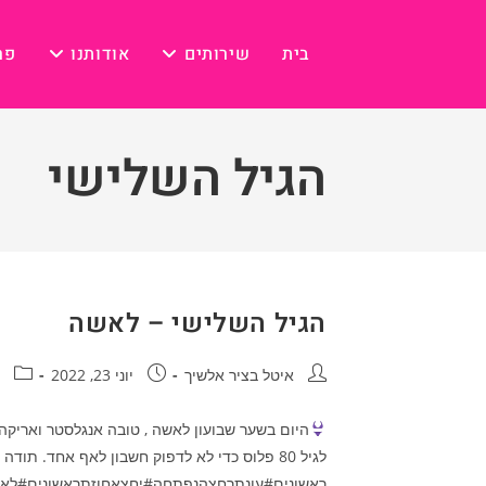
Ski
t
בית
שירותים
אודותנו
פר
conten
הגיל השלישי
הגיל השלישי – לאשה
מחבר:
פורסם:
קטגור
איטל בציר אלשיך
יוני 23, 2022
היום בשער שבועון לאשה , טובה אנגלסטר ואריקה שץבנות 81.5 מ״אחוזת ראשונ
ראשונים#עונתרחצהנפתחה#יחצאחוזתראשונים#לאד