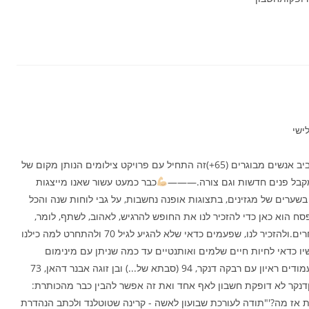
ישי
כבר כמעט עשור שאנו פועלות לשנות את השיח סביב אנשים מבוגרים (65+)זה התחיל עם פרויקט צילומים הנותן מקום של
פי המקבל פנים חדשות וגם צורה.———
כבר כמעט עשור שאנו מייצגות
בשערים של מגזינים, בתצוגות אופנה נחשבות, על גבי לוחות שנה והכל
סח הוא כאן כדי להזכיר לנו את החופש להרגיש, לאהוב, לשתף, לומר,
לחשוף והכל מבלי להתייבש ומבלי לדפוק חשבון לאחרים.ולהזכיר לנו, שפעמים כדאי שלא להגיע לגיל 70 ולהתחרט למה כילנו
יו כדאי לחיות חיים שלמים ואותנטיים עד כמה שניתן עם מינימום
היום, בגיליון חג "לאישה" סגרנו 5 עמודים ראיון עם רבקה דנקר, 94 (סבתא של...) ובן זוגה אבנר דהאן, 73
וגןדנקר לא דופקת חשבון לאף אחד ואת זה אפשר להבין כבר מהכותרת:
ודעת אז מה?'"תודה לעורכת שבועון לאשה - קרינה שטוטלנד ולכתב הנהדרת