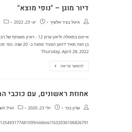
דיור מוגן – "נופי מוצא"
מחבר:
פורסם:
קטגור
איטל בציר אלשיך
יוני 23, 2022
Thursday, April 28, 2022
דיור
להמשך קריאה
מוגן
–
"נופי
מוצא"
אחוזת ראשונים, עם כוכבי הרשת
מחבר:
פורסם:
קטגוריה:
שרון בכר
יולי 23, 2020
הגיל השל
/125493177481099/videos/1632036106826791