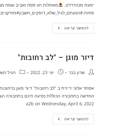
יפעת מנהדרדט.
מאחלות חג פסח ואביב שמח מבלי
פחות.#הגעתם_לגיל_שלא_דופקים_חשבון#מזדקנים_ו
הגיל
להמשך קריאה
השלישי
–
לאשה
דיור מוגן – "לב רחובות"
מחבר:
פורסם:
קטגוריה:
שרון בכר
יוני 23, 2022
הגיל השל
a2b‎ on Wednesday, April 6, 2022
דיור
להמשך קריאה
מוגן
–
"לב
רחובות"